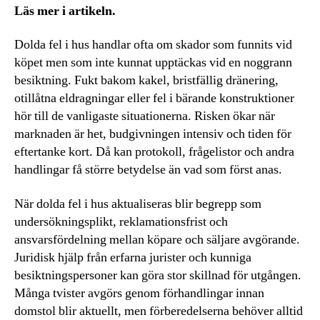
Läs mer i artikeln.
Dolda fel i hus handlar ofta om skador som funnits vid
köpet men som inte kunnat upptäckas vid en noggrann
besiktning. Fukt bakom kakel, bristfällig dränering,
otillåtna eldragningar eller fel i bärande konstruktioner
hör till de vanligaste situationerna. Risken ökar när
marknaden är het, budgivningen intensiv och tiden för
eftertanke kort. Då kan protokoll, frågelistor och andra
handlingar få större betydelse än vad som först anas.
När dolda fel i hus aktualiseras blir begrepp som
undersökningsplikt, reklamationsfrist och
ansvarsfördelning mellan köpare och säljare avgörande.
Juridisk hjälp från erfarna jurister och kunniga
besiktningspersoner kan göra stor skillnad för utgången.
Många tvister avgörs genom förhandlingar innan
domstol blir aktuellt, men förberedelserna behöver alltid