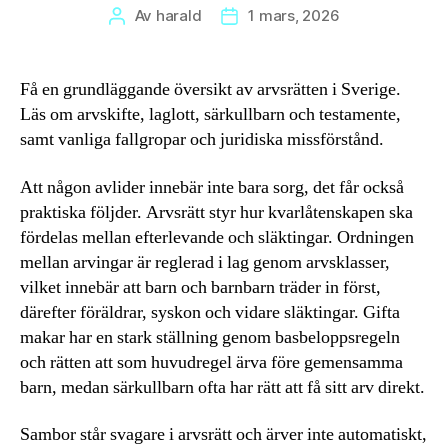
Av
harald
1 mars, 2026
Inläggsförfattare
Inläggsdatum
Få en grundläggande översikt av arvsrätten i Sverige.
Läs om arvskifte, laglott, särkullbarn och testamente,
samt vanliga fallgropar och juridiska missförstånd.
Att någon avlider innebär inte bara sorg, det får också
praktiska följder. Arvsrätt styr hur kvarlåtenskapen ska
fördelas mellan efterlevande och släktingar. Ordningen
mellan arvingar är reglerad i lag genom arvsklasser,
vilket innebär att barn och barnbarn träder in först,
därefter föräldrar, syskon och vidare släktingar. Gifta
makar har en stark ställning genom basbeloppsregeln
och rätten att som huvudregel ärva före gemensamma
barn, medan särkullbarn ofta har rätt att få sitt arv direkt.
Sambor står svagare i arvsrätt och ärver inte automatiskt,