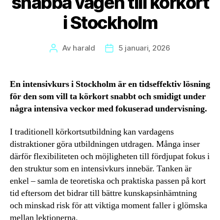
snabba vägen till körkort
i Stockholm
Av
harald
5 januari, 2026
Inläggsförfattare
Inläggsdatum
En intensivkurs i Stockholm är en tidseffektiv lösning
för den som vill ta körkort snabbt och smidigt under
några intensiva veckor med fokuserad undervisning.
I traditionell körkortsutbildning kan vardagens
distraktioner göra utbildningen utdragen. Många inser
därför flexibiliteten och möjligheten till fördjupat fokus i
den struktur som en intensivkurs innebär. Tanken är
enkel – samla de teoretiska och praktiska passen på kort
tid eftersom det bidrar till bättre kunskapsinhämtning
och minskad risk för att viktiga moment faller i glömska
mellan lektionerna.