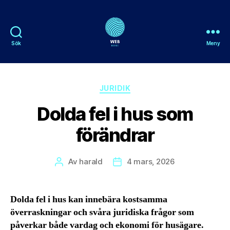
Sök
Meny
Webnorge
Kategorier
JURIDIK
Dolda fel i hus som
förändrar
Av
harald
4 mars, 2026
Inläggsförfattare
Inläggsdatum
Dolda fel i hus kan innebära kostsamma
överraskningar och svåra juridiska frågor som
påverkar både vardag och ekonomi för husägare.