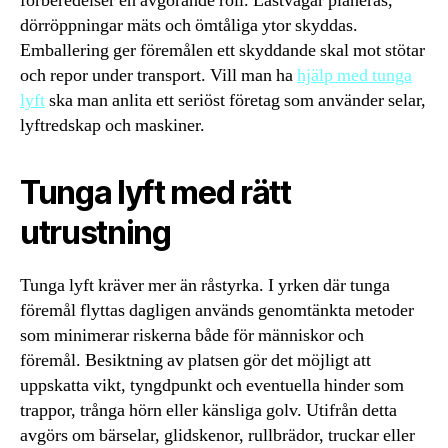
förberedelser en avgörande roll. Lastvägar planeras,
dörröppningar mäts och ömtåliga ytor skyddas.
Emballering ger föremålen ett skyddande skal mot stötar
och repor under transport. Vill man ha
hjälp med tunga
lyft
ska man anlita ett seriöst företag som använder selar,
lyftredskap och maskiner.
Tunga lyft med rätt
utrustning
Tunga lyft kräver mer än råstyrka. I yrken där tunga
föremål flyttas dagligen används genomtänkta metoder
som minimerar riskerna både för människor och
föremål. Besiktning av platsen gör det möjligt att
uppskatta vikt, tyngdpunkt och eventuella hinder som
trappor, trånga hörn eller känsliga golv. Utifrån detta
avgörs om bärselar, glidskenor, rullbrädor, truckar eller