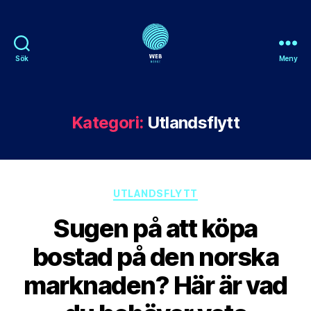
Sök
Meny
Webnorge
Kategori:
Utlandsflytt
Kategorier
UTLANDSFLYTT
Sugen på att köpa
bostad på den norska
marknaden? Här är vad