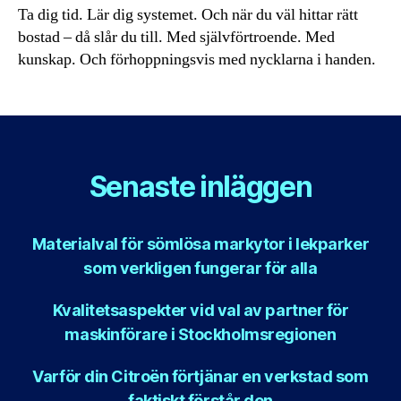
Ta dig tid. Lär dig systemet. Och när du väl hittar rätt
bostad – då slår du till. Med självförtroende. Med
kunskap. Och förhoppningsvis med nycklarna i handen.
Senaste inläggen
Materialval för sömlösa markytor i lekparker
som verkligen fungerar för alla
Kvalitetsaspekter vid val av partner för
maskinförare i Stockholmsregionen
Varför din Citroën förtjänar en verkstad som
faktiskt förstår den