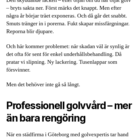
Den skyddande lacken – eller oljan om du har oljat golv
– bryts sakta ner. Först märks det knappt. Men efter
några år börjar träet exponeras. Och då går det snabbt.
Smuts tränger in i porerna. Fukt skapar missfärgningar.
Reporna blir djupare.
Och här kommer problemet: när skadan väl är synlig är
det ofta för sent för enkel underhållsbehandling. Då
pratar vi slipning. Ny lackering. Tusenlappar som
försvinner.
Men det behöver inte gå så långt.
Professionell golvvård – mer
än bara rengöring
När en städfirma i Göteborg med golvexpertis tar hand