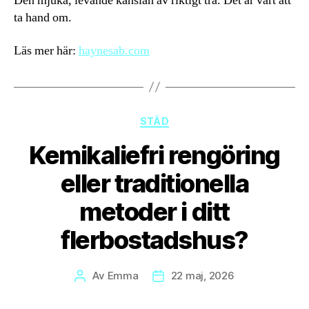
Den mjuka, levande känslan av riktigt trä. Det är värt att
ta hand om.
Läs mer här:
haynesab.com
Kategorier
STÄD
Kemikaliefri rengöring
eller traditionella
metoder i ditt
flerbostadshus?
Av
Emma
22 maj, 2026
Inläggsförfattare
Inläggsdatum