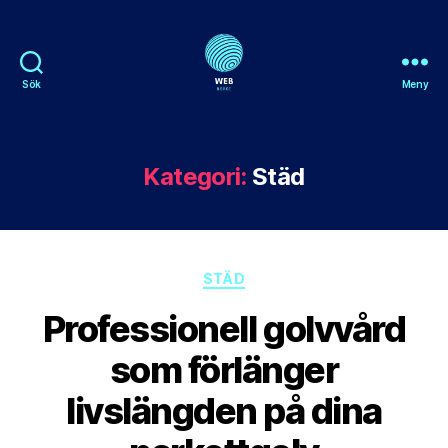
Sök
Meny
Webnorge
Kategori:
Städ
Kategorier
STÄD
Professionell golvvård
som förlänger
livslängden på dina